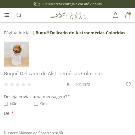
Sua surpresa entregue em até 2 horas
Entrar
Página Inicial
|
Buquê Delicado de Alstroemérias Coloridas
Entrar
com
Google
Buquê Delicado de Alstroemérias Coloridas
ou
Ref.: 2024572
Cadastre-
Deseja enviar uma mensagem?
*
se
Não
Sim
De:
*
Meus
Número Máximo de Caracteres: 60