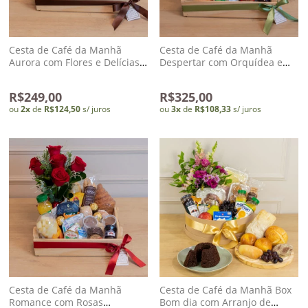
dados
Cesta de Café da Manhã
Cesta de Café da Manhã
Meus
Aurora com Flores e Delícias
Despertar com Orquídea e
Artesanais
Delícias Artesanais
pedidos
R$249,00
R$325,00
ou
2
x
de
R$124,50
s/ juros
ou
3
x
de
R$108,33
s/ juros
Cesta de Café da Manhã
Cesta de Café da Manhã Box
Romance com Rosas
Bom dia com Arranjo de