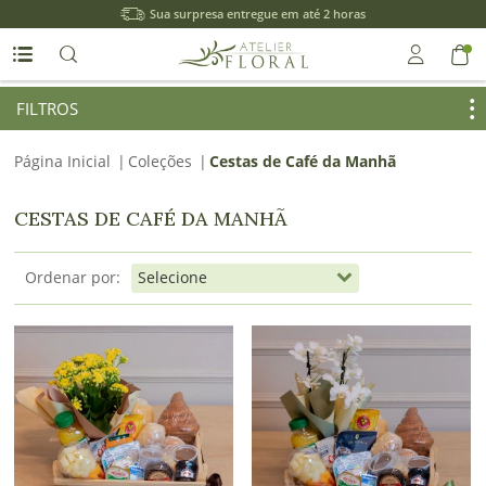
Sua surpresa entregue em até 2 horas
Entrar
FILTROS
Página Inicial
|
Coleções
|
Cestas de Café da Manhã
Entrar
com
CESTAS DE CAFÉ DA MANHÃ
Google
Ordenar por:
ou
Cadastre-
se
Meus