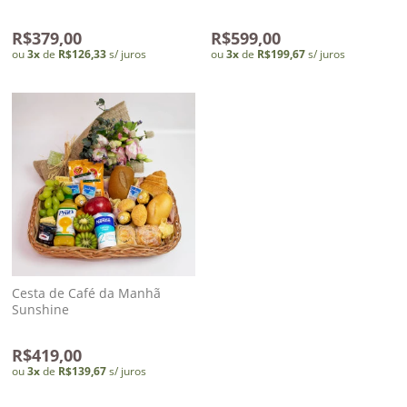
Vermelhas e Chocolates
Flores Mistas
R$379,00
R$599,00
ou
3
x
de
R$126,33
s/ juros
ou
3
x
de
R$199,67
s/ juros
Cesta de Café da Manhã
Sunshine
R$419,00
ou
3
x
de
R$139,67
s/ juros