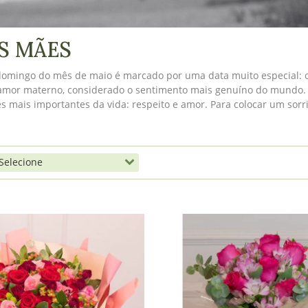
S MÃES
omingo do mês de maio é marcado por uma data muito especial: o
mor materno, considerado o sentimento mais genuíno do mundo. P
es mais importantes da vida: respeito e amor. Para colocar um sorr
Nosso catálogo é repleto das mais belas espécies de flores, delicios
to para sua mãe está aqui. Aproveite!