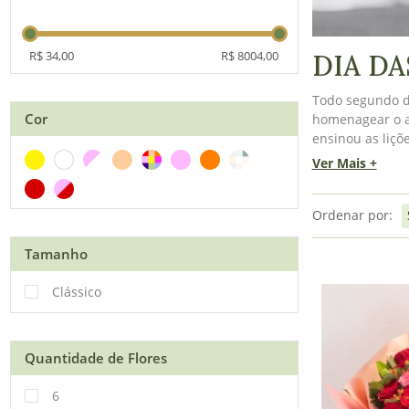
R$ 34,00
R$ 8004,00
DIA DA
Todo segundo d
Cor
homenagear o a
ensinou as liçõ
Atelier Floral. 
Ver Mais +
presente perfei
Ordenar por:
Tamanho
Clássico
Quantidade de Flores
6