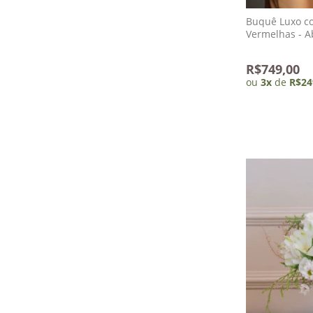
Buquê Luxo c
Ve
R$749,00
ou
3
x
de
R$24