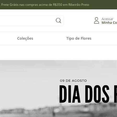
Frete Grátis nas compras acima de R$350 em Ribeirão Preto
Acessar
Minha Co
Entra
Coleções
Tipo de Flores
Entrar com 
Cadast
ou
Meus d
Meus pe