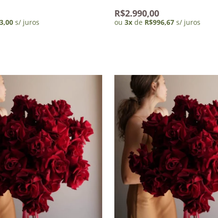
R$2.990,00
3,00
s/ juros
ou
3
x
de
R$996,67
s/ juros