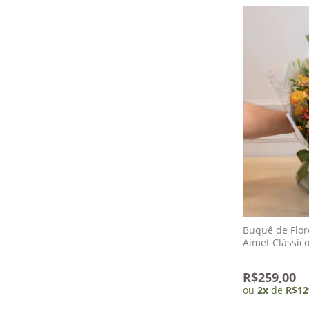
Buquê de Flor
Aimet Clássic
R$259,00
ou
2
x
de
R$12