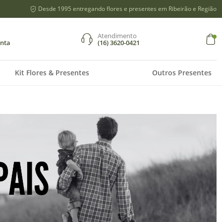
Desde 1995 entregando flores e presentes em Ribeirão e Região
Atendimento
nta
(16) 3620-0421
r
Kit Flores & Presentes
Outros Presentes
Google
re-se
ados
didos