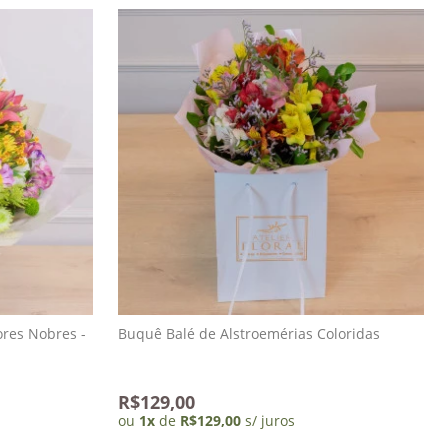
ores Nobres -
Buquê Balé de Alstroemérias Coloridas
R$129,00
ou
1
x
de
R$129,00
s/ juros