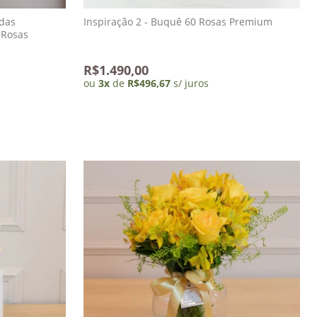
das
Inspiração 2 - Buquê 60 Rosas Premium
 50 Rosas
R$1.490,00
ou
3
x
de
R$496,67
s/ juros