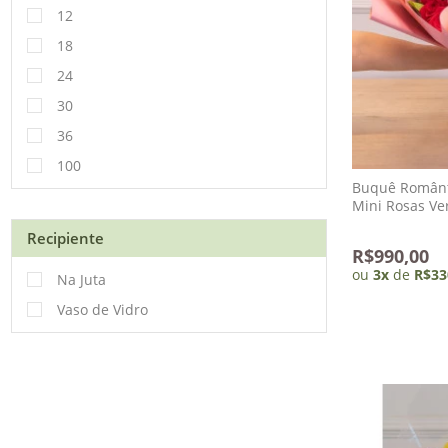
12
18
24
30
36
100
Buquê Românt
Mini Rosas Ve
Recipiente
R$990,00
ou
3
x
de
R$33
Na Juta
Vaso de Vidro