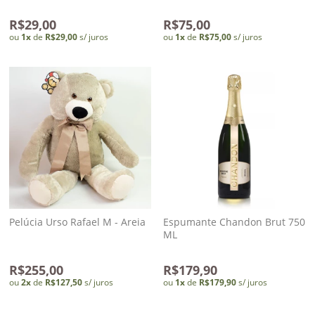
R$29,00
R$75,00
ou
1
x
de
R$29,00
s/ juros
ou
1
x
de
R$75,00
s/ juros
Pelúcia Urso Rafael M - Areia
Espumante Chandon Brut 750
ML
R$255,00
R$179,90
ou
2
x
de
R$127,50
s/ juros
ou
1
x
de
R$179,90
s/ juros