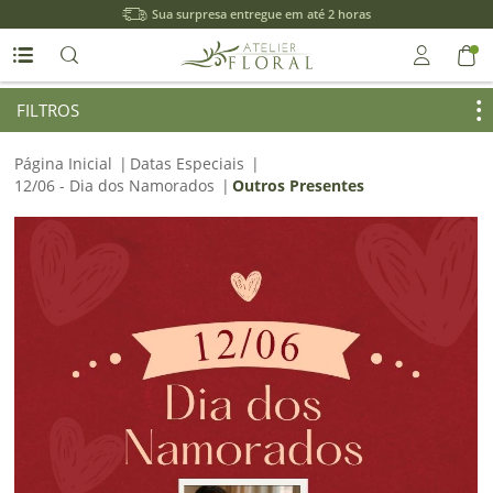
Sua surpresa entregue em até 2 horas
Entrar
FILTROS
Página Inicial
|
Datas Especiais
|
Entrar
12/06 - Dia dos Namorados
|
Outros Presentes
com
Google
ou
Cadastre-
se
Meus