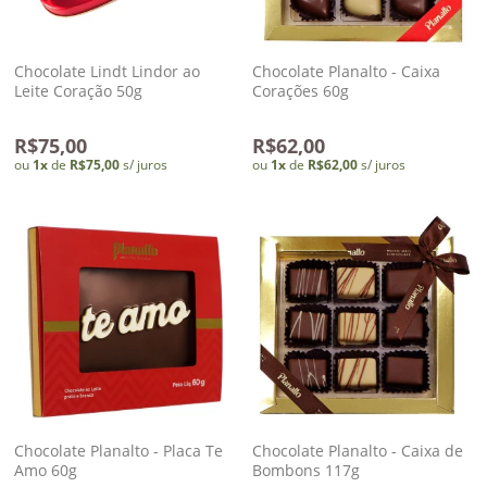
Chocolate Lindt Lindor ao
Chocolate Planalto - Caixa
Leite Coração 50g
Corações 60g
R$75,00
R$62,00
ou
1
x
de
R$75,00
s/ juros
ou
1
x
de
R$62,00
s/ juros
Chocolate Planalto - Placa Te
Chocolate Planalto - Caixa de
Amo 60g
Bombons 117g