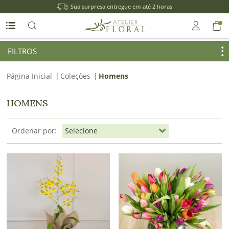
Sua surpresa entregue em até 2 horas
Entrar
FILTROS
Página Inicial
|
Coleções
|
Homens
Entrar
com
HOMENS
Google
Ordenar por:
ou
Cadastre-
se
Meus