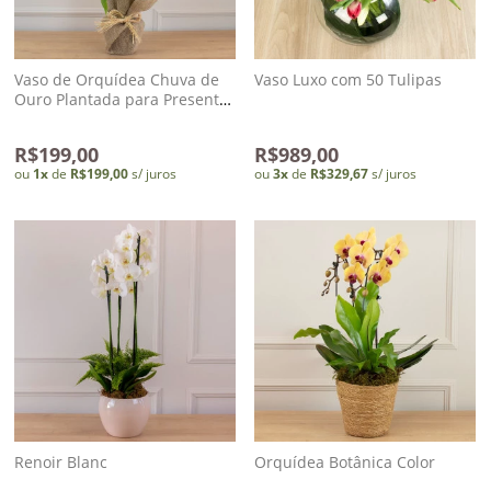
dados
Vaso de Orquídea Chuva de
Vaso Luxo com 50 Tulipas
Meus
Ouro Plantada para Presente
na Juta
pedidos
R$199,00
R$989,00
ou
1
x
de
R$199,00
s/ juros
ou
3
x
de
R$329,67
s/ juros
Renoir Blanc
Orquídea Botânica Color