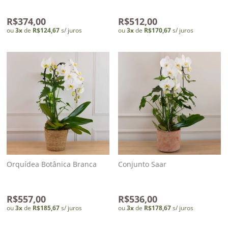
R$374,00
R$512,00
ou
3
x
de
R$124,67
s/ juros
ou
3
x
de
R$170,67
s/ juros
Orquídea Botânica Branca
Conjunto Saar
R$557,00
R$536,00
ou
3
x
de
R$185,67
s/ juros
ou
3
x
de
R$178,67
s/ juros