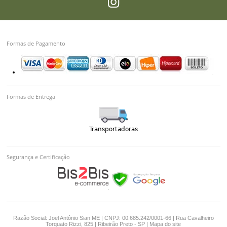
Formas de Pagamento
Formas de Entrega
Segurança e Certificação
Razão Social: Joel Antônio Sian ME | CNPJ: 00.685.242/0001-66 | Rua Cavalheiro
Torquato Rizzi, 825 | Ribeirão Preto - SP |
Mapa do site