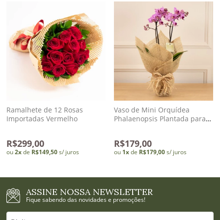
Ramalhete de 12 Rosas
Vaso de Mini Orquídea
Importadas Vermelho
Phalaenopsis Plantada para
Presente na Juta
R$299,00
R$179,00
ou
2
x
de
R$149,50
s/ juros
ou
1
x
de
R$179,00
s/ juros
ASSINE NOSSA NEWSLETTER
Fique sabendo das novidades e promoções!