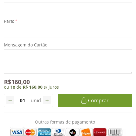
dados
Para:
*
Meus
pedidos
Mensagem do Cartão:
R$160,00
ou
1
x
de
R$ 160,00
s/ juros
unid.
Comprar
Outras formas de pagamento