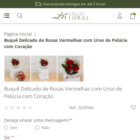
Sua surpresa entregue em até 2 horas
Entrar
Página Inicial
|
Buquê Delicado de Rosas Vermelhas com Urso de Pelúcia
com Coração
Entrar
com
Google
ou
Buquê Delicado de Rosas Vermelhas com Urso de
Cadastre-
Pelúcia com Coração
se
Ref.: 2028584
Deseja enviar uma mensagem?
*
Sim
Não
Meus
De:
*