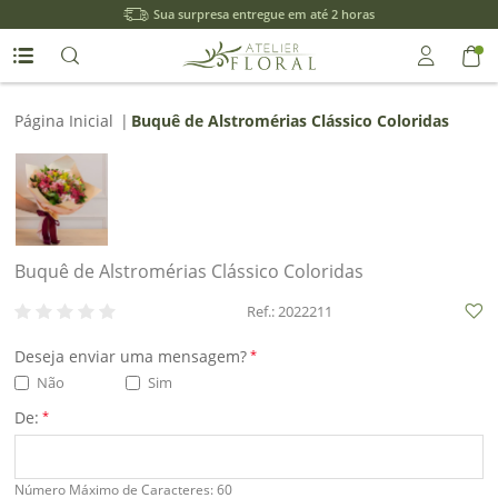
Sua surpresa entregue em até 2 horas
Entrar
Página Inicial
|
Buquê de Alstromérias Clássico Coloridas
Entrar
com
Google
Buquê de Alstromérias Clássico Coloridas
ou
Ref.: 2022211
Cadastre-
Deseja enviar uma mensagem?
*
se
Não
Sim
De:
*
Meus
Número Máximo de Caracteres: 60