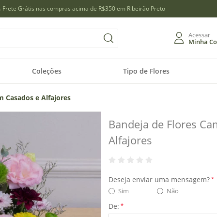
Frete Grátis nas compras acima de R$350 em Ribeirão Preto
Acessar
Minha Co
Entra
Coleções
Tipo de Flores
Entrar com 
 Casados e Alfajores
Cadast
ou
Bandeja de Flores C
Meus d
Alfajores
Meus pe
Deseja enviar uma mensagem?
*
Sim
Não
De:
*