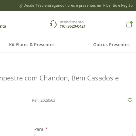
Desde 1995 entregando flores e presentes em Ribeirão e Região
Atendimento
nta
(16) 3620-0421
r
Kit Flores & Presentes
Outros Presentes
Google
re-se
ampestre com Chandon, Bem Casados e
ados
didos
Ref.: 2028563
Para:
*